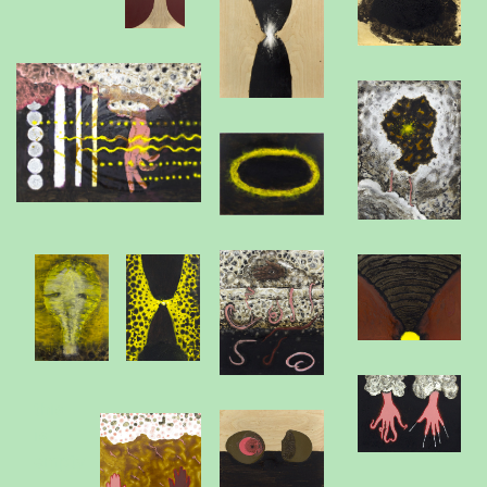
this
is
empty